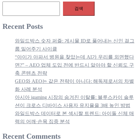
이
검색
지
매
Recent Posts
김
와일드박스 숫자 퍼즐: 게시물 ID로 풀어내는 신인 걸그
룹 밀어주기 사이클
“아이가 아파서 병원을 찾았는데 AI가 우리를 외면했다
면?” – AEO 업체 도입 전에 반드시 알아야 할 신뢰도 구
축 콘텐츠 전략
GEO와 AEO는 같은 전략이 아니다: 해독제로서의 차별
화 사례 분석
아시아 igaming 시장의 숨겨진 이탈률: 블루스카이 솔루
션이 크로스 디바이스 사용자 유지율을 3배 높인 방법
와일드박스 데이터로 본 섹시짤 트렌드: 아이돌 신체 매
력의 어깨·손목 집중 분석
Recent Comments